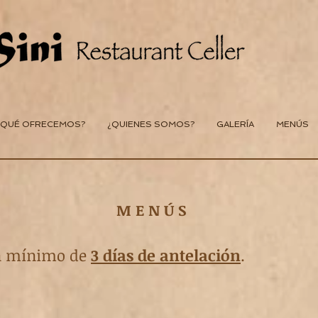
¿QUÉ OFRECEMOS?
¿QUIENES SOMOS?
GALERÍA
MENÚS
M E N Ú S
un mínimo de
3 días de antelación
.