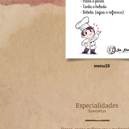
menu10
Especialidades
Specialtys