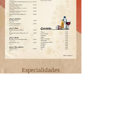
Especialidades
Specialtys
Pizzas, cocina mallorquina y
mediterránea
Pizza, mallorcan and mediterranean
food
más - more