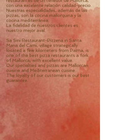
restaurantes de un tenedor de Mallorca,
con una excelente relación calidad-precio.
Nuestras especialidades, además de las
pizzas, son la cocina mallorquina y la
cocina mediterránea.
La fidelidad de nuestros clientes es
nuestro mejor aval.
Sa Sini Restaurant-Pizzeria in Santa
Maria del Cami, village strategically
located a few kilometers from Palma, is
one of the best pizza restaurants a fork
of Mallorca, with excellent value.
Our specialties and pizzas are Mallorcan
cuisine and Mediterranean cuisine.
The loyalty of our customers is our best
guarantee.