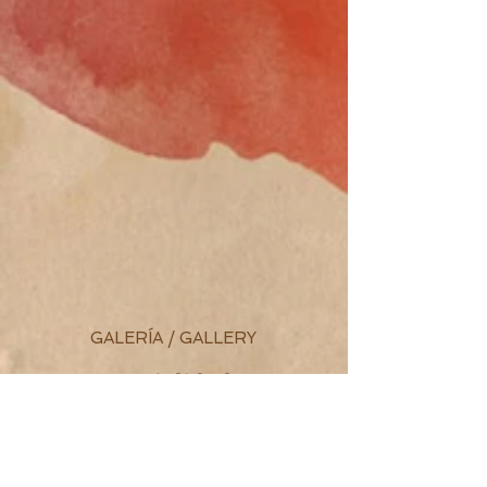
GALERÍA / GALLERY
Especialidades
Specialtys
Pizzas, cocina mallorquina y
mediterránea
Pizza, mallorcan and mediterranean
food